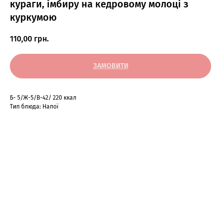
кураги, імбиру на кедровому молоці з
куркумою
110,00
грн.
ЗАМОВИТИ
Б- 5/Ж-5/В-42/ 220 ккал
Тип блюда: Напої