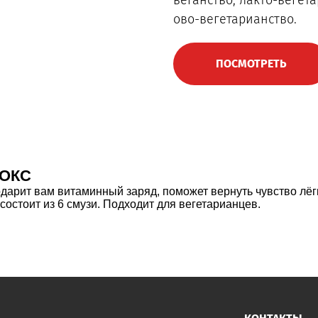
веганство, лакто-вегет
ово-вегетарианство.
ПОСМОТРЕТЬ
ОКС
дарит вам витаминный заряд, поможет вернуть чувство лёгк
остоит из 6 смузи. Подходит для вегетарианцев.