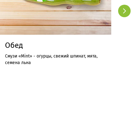
Обед
По
Смузи «Mint» - огурцы, свежий шпинат, мята,
Смуз
семена льна
лим