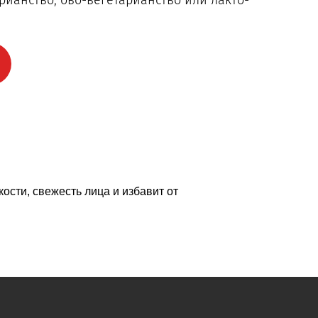
арианство, ово-вегетарианство или лакто-
ости, свежесть лица и избавит от