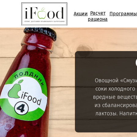
Расчет
Акции
Программы
рациона
Овощной «Смузи
соки холодного
вредные веществ
из сбалансирова
лактозы. Напит