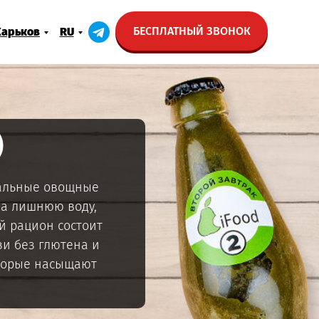
БЕСПЛАТНЫЙ ЗВОНОК
Харьков
RU
)
ральные овощные
ма лишнюю воду,
й рацион состоит
зи без глютена и
оторые насыщают