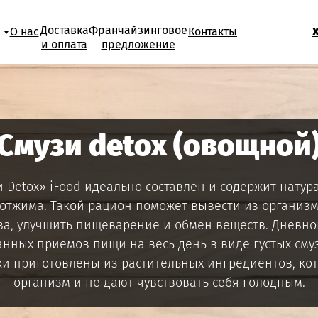
Доставка
Франчайзинговое
О нас
Контакты
и оплата
предложение
Смузи detox (овощной
 Detox» iFood идеально составлен и содержит нату
 отжима. Такой рацион поможет вывести из организ
а, улучшить пищеварение и обмен веществ. Дневно
нных приемов пищи на весь день в виде густых сму
ки приготовлены из растительных ингредиентов, к
организм и не дают чувствовать себя голодным.